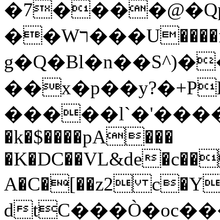
�7����@�Qp
��Wר���U����nU՝t�$F=tJ���@���~5U�
g�Q�Bl�n��S^)�
��x�p��y?�+PL
�����l`�'�����C>����ׅ�r�k
�k�$����pA���
�K�DC��VL&de�c��
A�C�[��z2 c�Y
dtC���Ò�oc��