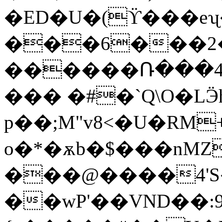
�ED�U�(ϔ���eʯ
�
��6���2
������Ռ���4�
��� �#�`Q\O�L
p��;
M"v8<�U�RM
o�*�ѫb�$���nMZ
���@����4'S�
��wP'��VND��: