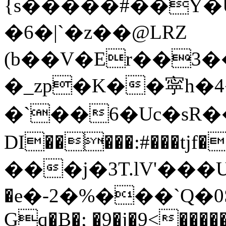
{s�����#��Y�
�6�|`�z��@LRZ
(b��V�Er��3
�_zp�K��寜h
�`��6�Uc�sR�
DI�����:#���tjf���i�
���j�3T.lV'���U�,
�e�-2�%���`Q�0S
Gq�B�; �9�j�9<�����