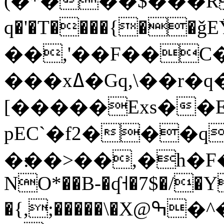
(�*���$���RcW�
q�'�T����{��ǧEȲ�s
��,'��F��C�ٝ
���xߡ�Gq,\��r�q�!
[�����Exs��
pEC`�f2���q
�׃��>��,�h�F�`��т/�*ǌBqF`_s��0
NO*��B-�ʠ˧�7$�/�
�{,;�����\�X@ߒ�^���a{X½���8U�{�:!*���Dwt5��GW��