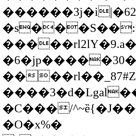
������3j�i|�62
�s���S��
�����rl2lY�9.a��_M
�6�jp�����30
����rl��_87#
����3�d�Lgal�
�C���/^~ȅ{�J�
�O�x%�