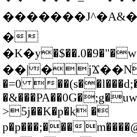
�������Ј^�A
�
�K�у�$��.0�9�"�
��|�jϪ��N}=
�=0 ��(s��l���d;
�&���PA��0G�;g�uw
>5j��K�p�k �
p�p���;���m����@