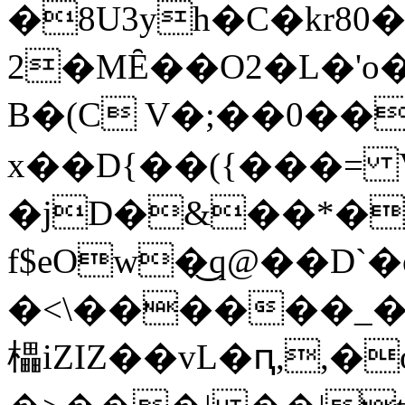
�8U3yh�C�kr80
2�MȆ��O2�L�'o
B�(C V�;��0��
x��D{��({���= 
�jD�&��*�
f$eOw�͜q@��D
�<\������_�A�$
櫑iZIZ��vL�ԥ,,�o