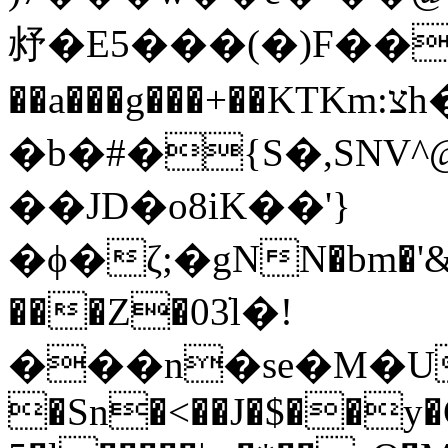
沀�E5���(�)F���
��a���g���+��KTKm:צh�ŉЙ{ǜ{H'�
�b�#�{S�,SNV^
��JD�o8iK��'}
�ϕ�ζ;�gNN�bm�'
���Z�03ׁl�!
���n�se�M�U(
�Sn�<��J�$��y