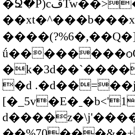
�Ջ�P)cڦTw��>�m�|���]��Z�|
��xt�^���b���x
����(?%6�,��Q
ǘ��������ѻΘ
�k�3d��`����n
�d .�d��=��
[�_5v�E�ˍ�b<'
d����z�\j'����
��%70���&�+