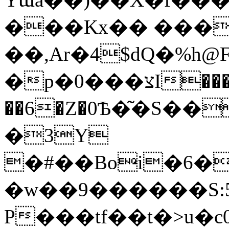
���Kx�� ���
��,Ar�4$dQ�%h@F��
�p�0���צI�����y�e�GF�t(�4
��6�Z�0Ѣ�͂�S�
�3Y
�#��Boi�6�
�w��9������S:
P���tf��t�>u�c0��;J�N