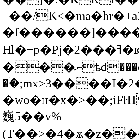
_��/K<�ma�hr�+a3� e��^)�2R
�f������]���
Hl�+p�Pj�2���ߔ�ʁ:�h�U"#�~�W��9 qY���2 o�ŏ���{'�Y�󓣍HMԥ�_ԛ���q��h7�+��Ʋyq���Ғ��:����'�������
���ނѣd���o����9}P~��M:5�Y��:CØ2��
�ۛ�;mx>3��
��I�2
�wο�ʜ�x�>��;iFŀ
巍5��v%
(T��>�4�ѫ�z��