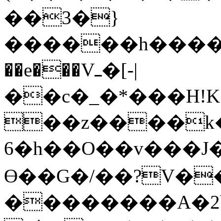
��3�}
������h�����
��e���Vߺ�[-|
��c�_�*���H
!
��z����k�
6�h��O��v���J�
Ɵ��G�/��?V�
��������A�2bj