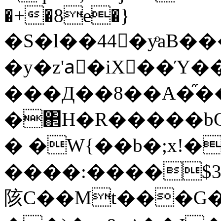
�+�8e�}
�S�l��44�yͦaB�
�y�z'aٔ�iX ��Ύ�
���Д��8��A�֞���1�
�΂H�R�����bC��k^m
� �W{��b�;x!�
����:����$3
陔C��Mt���G�