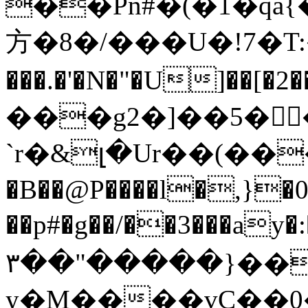
��Pn#�(�1�qa{
⽅�8�/���U�!7�T:�ޕe��m�FܧVx
���.�'�N�"�U
���g2�]��5�򦑃
`r�&լ�Ur��(��
�B��@P����l�,}�0
��p#�g��/��3���ay
۳��"�����}��
y�M����vC��0�