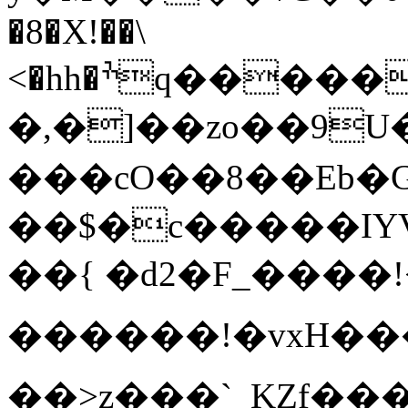
�8�X!��\
<�hh�ׯq�����X����ڣN����uF�V��0�^ hYh�=m1hk�jp�a��m@���ԃ~�Dڨ~�%f�ȝ�#H{�{���G`�+��(�^+PZ��گ9a�@5��W5���X
�,�]��zo��9U
���cO��8��Eb�
��$�c�����IY
��{ �d2�F_����!
������!�vxH�
��>z���`_KZf����