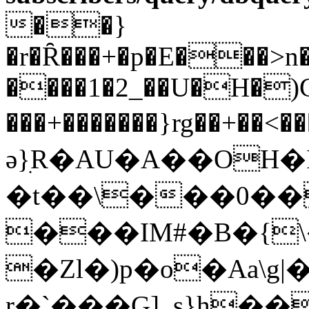
��}
�r�Ȓ���+�p�E���>n�
����1�2_��U�H�)Gl
���+�������}rg��+�
ǝ}ִR�AU�A��OH
�t��\���0��
���IM#�B�{\�׌9ʁ��L����
�Zl�)p�o�Aa\g|
r�`���G]_s}h��