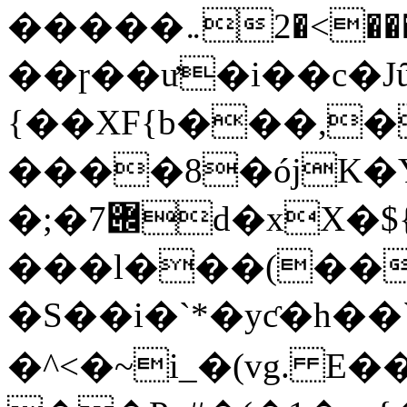
�����܅2�<���{�C��z
��ɼ��ư�i��c�J
{��XF{b���,
����8�ójK�
�;�݌7d�xX�${�
���l���(��
�S��і�`*�yƈ�h
�^<�~i_�(vg. E��u�