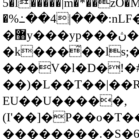
5�l�����|m�*��zO
�%߸��4|���:nLF
�޸y���yp���ڽ�l=��3&d
�k���̃��ls
���V�l�D�!�
��)�L��T��|��R�
EU��U�����,
(I'��]�P��o�T
��������.�S�