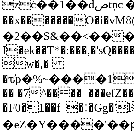
zċ��1��dصtņc'��Ϸ��oK��T�V�c-
��x�������O�i�v
�2��S&��<���r
I�ek��T*�:���,�'sQ
w�,�
�ԏ̓p�%~����1r:%k�oT�J��
�� �7^����_���efZ�
�F0�1��f¯�!�Gg�'
�eZ�Y����'��ԗJi5�0.g