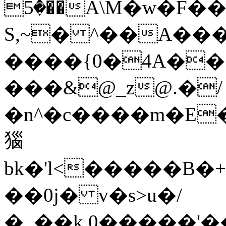
�5��A\M�w�F��"Ǭ�@�
S,~� ^��A��
����{0�4A�
���&@_z@.�/
�n^�c����m�E�u����W�ߴZ��
㺁
bk�'l<�����B
��0j� v�s>u�/
�_��k 0�����'��)���