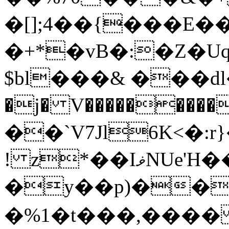
�[];4��{���E�
�+*�vB�:�Z�
$bl���& ���dl�U
�j� V���������xޤf�Ul/(���=�>w���#3��9*Y�V���9u�M
��`V7Jl6K<�:r
! z*��IޥNUe'H��*��U&!��
�y��p)��
�%1�t���,����