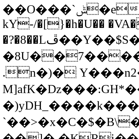
��O���`ݰ�e��cA�,�E����,��usP|,�ZY�
kY-/�[}�h�U�� �V
�?�8��Lڦ��Y��$S�n��S���J�
�8U��7�����
.n�)� Y���n2
M]afK�Dz���:GH*
�)yDH_����k��
`��>�x�C�$�B\
��]�.�KRi��#