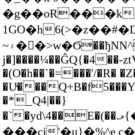
�g��oɌ���k�ݣ}Q������
1GO�h6(>�z��#�
~۽��ْ>w�Ϭ��ђNN^�(��J�[%�0
j�]����¼��ĜQ{�4��-
�(O�h��`�=���'/�R� �Z
�Uͮ���Q+B�f5���
�*_Q4|��}
�`�yd\4��E�(��.ޅ{���y�"�9?
���cj'�u̹}�%^e c�