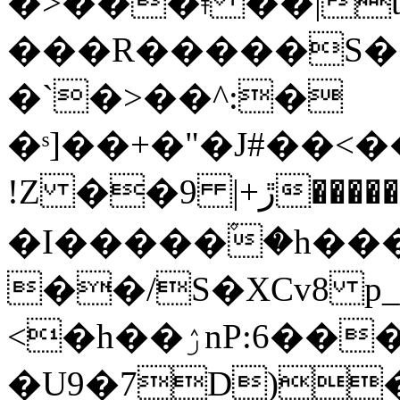
�>���ǂ ��|t
���R�����S��
�`�>��^:�
�ˢ]��+�"�J#��<
!Z ��ڙ+| 9�����w
�I�����۫�h��
��/S�XCv8 p_
<�h��ۯnP:6���=p��om�SR
�U9�7D)