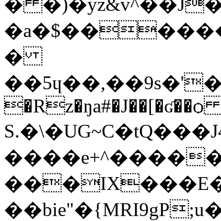
� �)�yz&v^��J
�a�$��������؜m�x�
�
��5ɥ��,��9s�'
�Rz�ŋa#�J��[�ʛ��ѻ 
S.�\�UG~C�tQ��
����e+^�����>
���IX���E�
��bie"�{MRI9gP