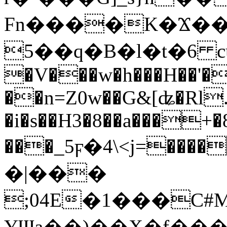
Fn����K�Ϫ�
5��q�B�l�t�6 cuG�
�V���w�h���H��'�
��n=Z0w��G&[ʥ�Rl.
�i�s��H3�8��a���+�
���_5ϝ�4\˂j=����
�|���
;04E�1���C#M
YƜa��)��X�f���Q