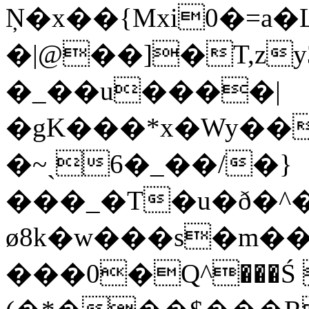
Ņ�x��{Mxi0�=a�L
�|@��]�T,zy
�_��u����|
�gK���*x�Wy��
�~ˏ6�_��/�}
���_�T�u�ð�^�
ø8k�w���s�m��nڜ�({\�Nm��
���0�Q^���
Ś