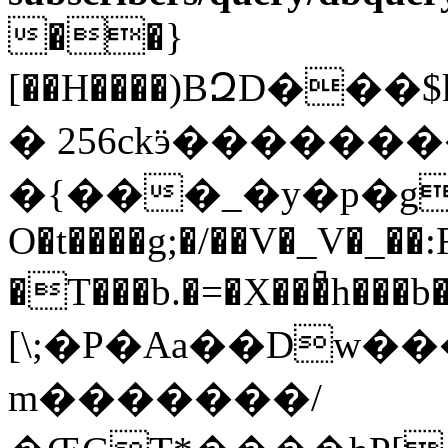
��}
[��H����)BԶD���
� 256ckӭ�������
�{���_�y�p�g�T��3eo^�ޗ�
O�t����g;�/��V�_V�_��
�T���b.�=�X���ͣh�
[\;�P�Aa��Dw�
m�������/