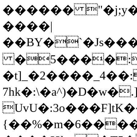
������ "�j;y�Y�ݔ�M�1M��
����|
��BY�`�Js��
�5����:
�t]_�2����_4��:
7hk�:\�a^)�D�w
UvU�:3o���F]tK
{��%�m�6����