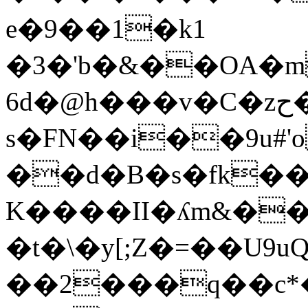
e�9��1�k1
�3�'b�&��OA�
6d�@h���v�C
�zح�tg�@ҍ�B�c#�e�_�N������W'��M�e�^����l�5��~΀a�?
s�FN��i��9u#
��d�B�s�fk��
K����II�ʎm&�
�t�\�y[;Z�=��U
��2���q��c*�