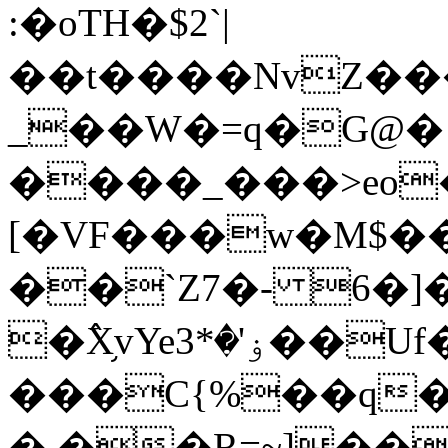
:�oTH�$2`|
��t����NvZ���
_��W�=q�G@�
����_���>eo
[�VF���w�M$��
��`Z7�- 6�]�*
�߮X֥vYe3
���C{%��q�-9 �Z^F
� ��R=~]��