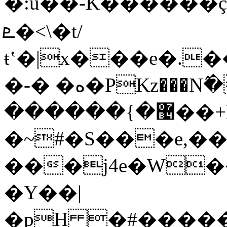
�:u��-K������ç�
ܧ�<\�t/
ŧʽ�|x���e�.
�-� �ە�PKz���N߮��|�}
������{�޴��+Lf���_ 1��?e
�~#�S���e,��
���j4e�W�����ܡy�k
�Y��|
�pH �#�����