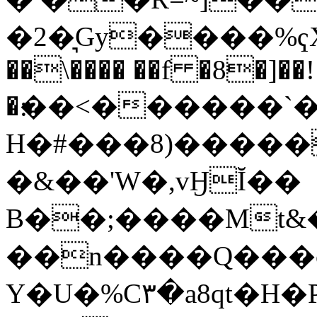
�2�͉Gy����%ҁX��
��\���� ��f �8�]��!
�׃��<������`��Љ-
H�#���8)�����
�&��'W�,vӇĬ��
B��;����Mt&
��n����Q���
Y�U�%C٣�a8qt�H�PɋQ���G�_�W���Zx�#��üZ�C��6[�Y�2S�ԒگJ��&7^�b�h����a@6N�4��n�r�=�3�<�I��u�