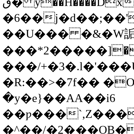
ڨ� y��H����Dxඥ�pkV����W�6+����&�+t�oHHKo�1n��i��]��V3�@��[Y�J^�ܴt{ׁ���^i�6?
�6��j�d��;��'
��U��� �&�W詬�
���*2�����]��G�Ě2`�
���/+�3�.l�'���
�R:��>�7f�� �
�y�e}��AA��i6
��ƿ���`,Z���
�^��/�2���OB�