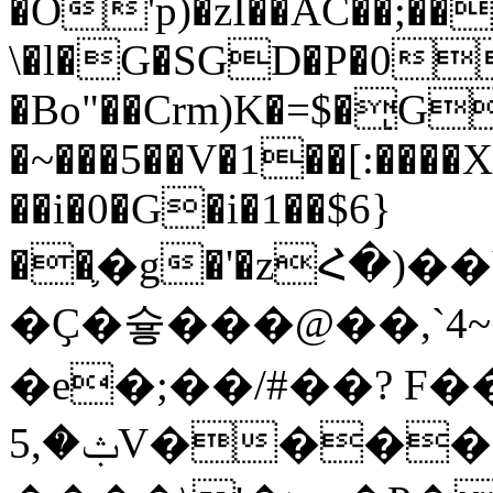
�O'p)�zI��AC��;��
\�l�G�SGD�P�0
�Bo"��Crm)K�=$�ͅG
�~���5��V�1��[:����
��i�0�G�i�1��$6}
��֛�g�'�zՀ�)�
�Ҫ�슣���@��,`4
�e�;��/#��? F�
ݑ�,5V����� K�r|