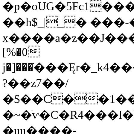
�p�oUG�5Fc1�
��h$_|_� ���
x����a�z��J����,
[%�0
j�]���ׂ���Ęr�_kܧ]���4�QT��0a|TÛѦ��ٵG#��`0���D�gןp�g8�<�p|Z��[
?��z7��/
�$��C��1���
�~�ׁѵ�C�R4���
�uu����-