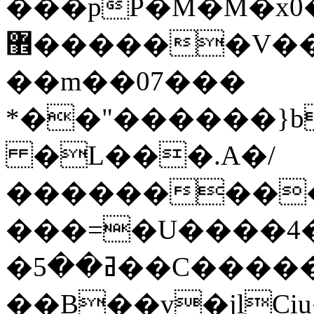
���pP�M�M�x0�
޾������V��yDt��o�?
��m��07���
*��"������}b
�L���.A�/
���������
���=�U����4
�ߥ��5��C�����*d�i�{������^�V��q�O�߿��шħlz��ɯ���w^O�
��B��v�jlCi