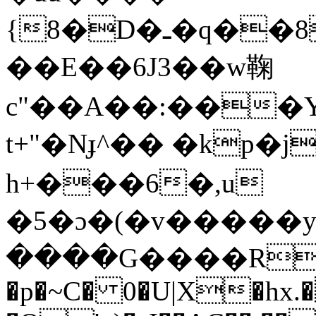
{8�D�ـ�q��8���·q0��< 
��E��6J3��w鞠
c"��A��:���Y
t+"�Nɟ^�� �kp
h+���6�,u
�5�ɔ�(�v�����y��y
����G����RA�}
�p�~C� 0�U|X�hx.