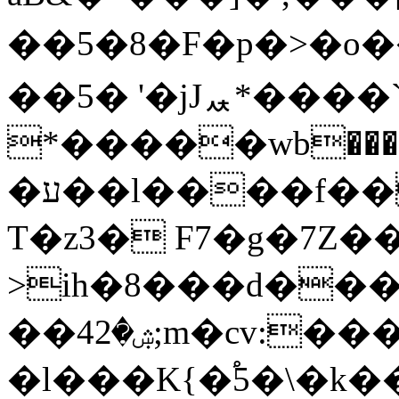
��5�8�F�p�>�
��5� '�jJퟰ*���
*�����wb���x��'6ޖw��{�YPj!4�yX~��S�777ڔ[b�
�ע��l����f��/�M�S�m~ �`r'+
T�z3� F7�g�7Z��
>ih�8���d��
��4ۺ�2;m�cv:���؃PS�yW\ j��(��}
�l���K{�֠5�\�k�