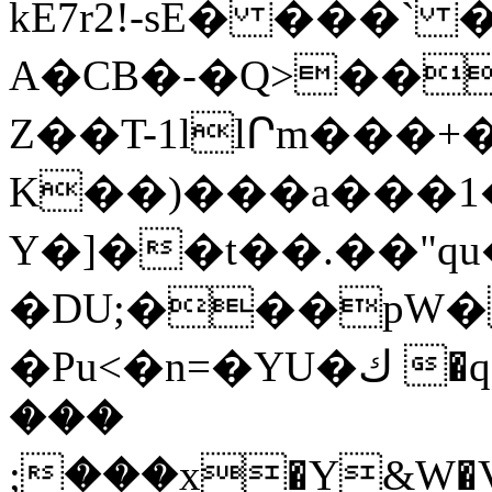
kE7r2!-sE� ���ˋ
A�CB�-�Q>��u
Z��T-1llՐm���+
K��)���a���1��ڕ��V=HA&���%�7��j�7j��x7
Y�]��t��.��"q
�DU;���pW
�Pu<�n=�YU�ك �q�eȻ��w�mǣ�lӎG}ؖ
���
;���x�Y&W�V