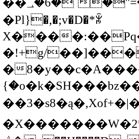
��؀�6�`�"=�� 9O�Cj��!9��ꈋ
�Pl}�,�;v�D�*ꅭ
X����:��Pq
�!+g/��]���
�8�y��c�A����
{�o�k�SH���bz�
��3�s8�ą�,Xof+�|�
�X�������W�2*