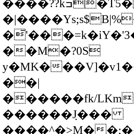
����??kߏ
�|����Ys;s$B|
�̄'���=k�iY�'3��+�
��M�?0S
y�MK���V]�v1���AX�`T
��|
������fk/LKm
������݀J���
����^�>M��;�