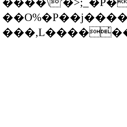
����\'�>;_�P�
��O%�P��j�����S 
���,L����̓�