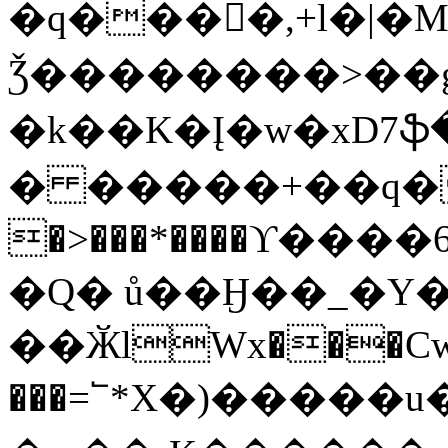
�q���򜽔�,+l�|�M�
Ǯ��������>��g
�k��K�Į�w�xD7
� �����+��q�
�>���*����ϒ����
�Q� ů��Ӈ��_�Y
��ӁlWx���Cw�s
���=՟*X�)�����u