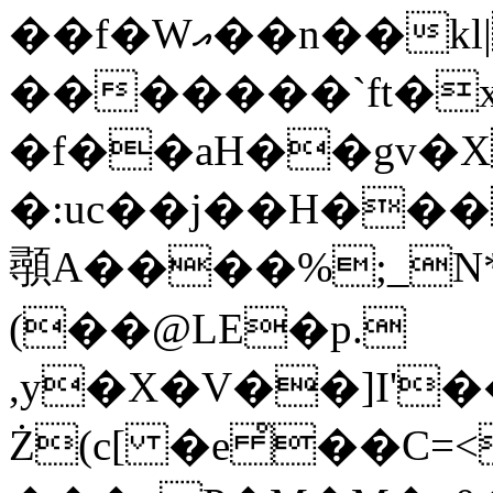
��f�Wއ��n��kl|� ��K ��T
�������`ft�x
�f��aH��gv�
�:uc��j��H���
䫮A����%;_N
(��@LE�p.
,y�X�V��]I'
Ż(c[ �e ̊��C