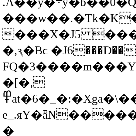
.A��y�܋y�b��0�Qb)��V�q4��������d�GwT��6m��RJ�R7���RN-
���w��.�Tk�K�
���X�J5 ����
�,ԇ�Bϲ �J6���D��\q
FQ�3����m���Yr
�[�,
߾at�6�_�:�Xga�\��lBFi��F�o��|-
e_.яY�ǟN����
�