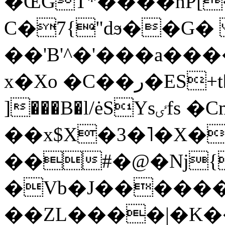
�ŒGT*����hP[
C�7
{"dϧ��G
��'B'^�'���a��
x�Xo �C��ر�ES+t�����Q�4��S���,�L��@`�
]���B�l/ėSYsٸfs �Cm��3W��T U�
��x$X�3�˥�X
��#�@�Nj
�Vb�J������G
��ZL����|�K�