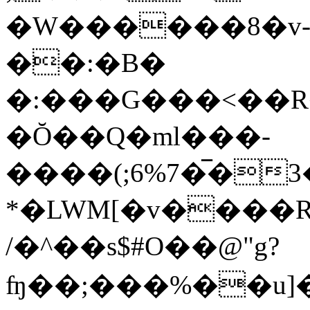
�W������8�v-
��:�B�
�:���G���<��R
�Ŏ��Q�ml���-
����(;6%7�̅�
*�LWM[�v���
/�^��s$#O��@"g?
ʩ��;���%��u]