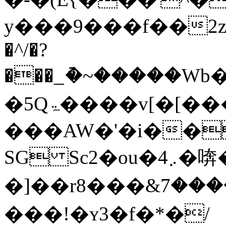
y���9���f��2zh��
�^/�?
���_ު�~�����Wb��.R�Z��,@H�ڍ���wqӲ'�fps=]6o���l�VK���·cW4�I
�5Qۃ����v[�[����m��
���AW�'�i��
SG Sc2�ou�4܇�喯�
�]��r8���&ހ������7�h�����I;������3�����
���!�ʏ3�f�*�/