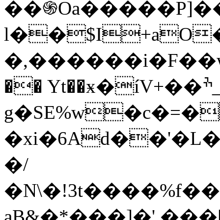
��֍Oa�����P]��C���1��ذ?V�,
l��$I+aO�Ǽ�P�
�,������i�F��w�ϳ��RF�o����
�� Yt��ӿ�íV+��ׯ_gH�9��[�
g�SE%w�c�=�
�xi�6Ad��'�L
�/
�N\�!3t����%f��
aB&�*���]�',���[�=