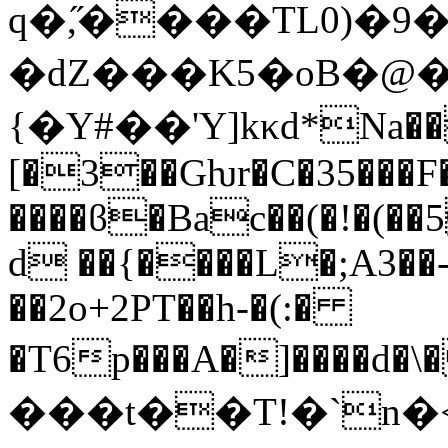
q�,̋����TL0)�
�dZ���K5�oB�@�
{�Y#��'Y]kκd*Na��
[�3��Gƕr�C�35��
����ϐ�Bac��(�!�(��
d ��{����L�;A3��
��2o+2PT��h-�(:�
�T6p���A�]����d�
���t��T!�`n�