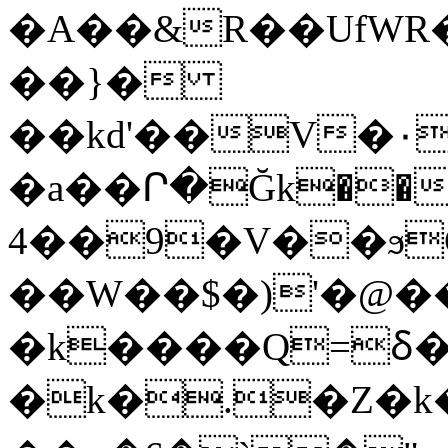
�A��&R��UfWR�
��}�
��kd'��V�٠���y�ʸ�����\��p;ـ���Eo���С�w�&�Vg�
�a��Ր�Ğk��C�(Z��'>�j�!I
4��9�V��ϧ
��W��$�)'�@��
�k����Q=ⳝ�
�k�.�Z�k