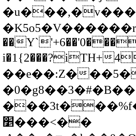
�u���,�v���| 
�K5o5�V������r;�_s��דYҰ]s��^��%�2�d��
��Y`'+6��'0���
i�1{2���?iTH
��e��:Z���5�
�0�g8��3�#�B��+��:�F
���3t���%f
׵���<��