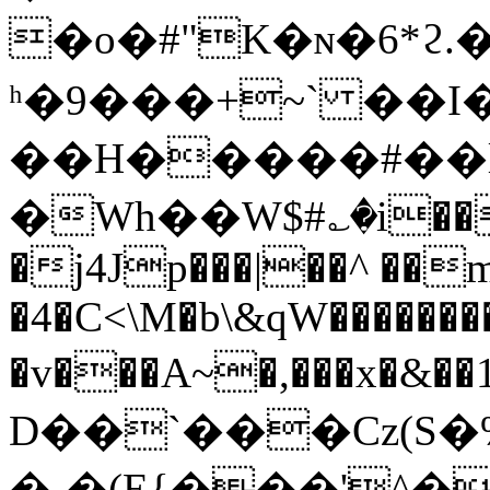
�o�#"K�ɴ�6*ϩ.
ʰ�9���+~` ��I
��H�����#��l
�Wh��W$#؎�i��
�j4Jp���|��^ ��
�4�C<\M�b\&qW�����
�v���A~�,���x�&�
D��`���Cz(S�
�-�(E{���'^�