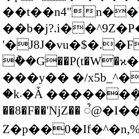
��t��n4"n�
��b�j?.i��^9Z�P
'�J8J�vu�$�.�F���b�
݅��G��P(t�W�
���y�� �/x5b_^�
�k܁�Ǡ ������ܻ�F.����;A.�?
��8�F��'ǋZ�� ૺ@�I��
Z�p��0�If�^�n,%