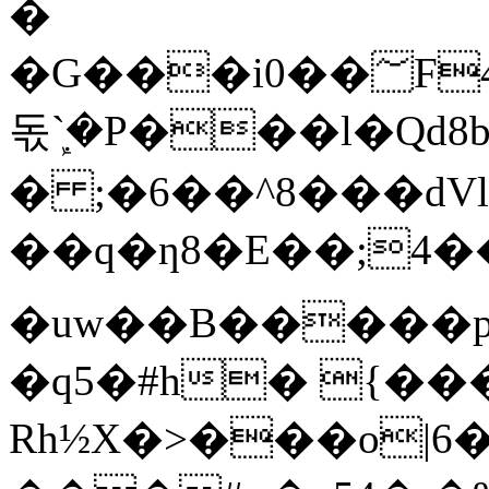
�
�G���i0��؅F4^>ז���s���Px��
돇ܾ`�P���l�Qd8
� ;�6��^8���dV
��q�ƞ8�E��;4���ظƸ�W�0��=�Բ��p����%��ҍ�l�;a00�O�Y^��A���>>������M�Oa
�uw��B�����p
�q5�#h� {��
Rh½X�>���o|