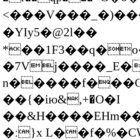
<���V���_�)������Mڧ)Y�Rܞ%4���
�ҮIy5�@2l��
*��1F3��q�o
�7Vj����_E�
n�����f���C
��{�iю&,+�O�I
��&H����EHm���٣��)��� ?
�ː}x L��f�%�CWr 