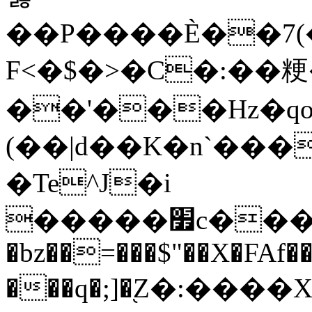
��P����È��7(
F<�$�>�C�:��粳
��'���Hz�qo
(��|d��K�n`��
�Te^J�i
�����׿c�����ZN��4����Y�1��x�ް�0b�߰�8�Au-
�bz��=���$"��X�FAf�
���q�;]�֭Z�:����X$