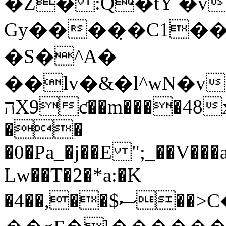
�Z� :Q�tY �v
Gy����̣�C1��UW��h8܎
�S�^A�
��lv�&�l^wN�v
הX9ƈ��m����48xB5r���)�_��K"
��
�0�Pa_�j��E ";_��V��
Lw��T�2�*a:�K
�4��,��$ސ��>C���9�0����B6Ԑ�