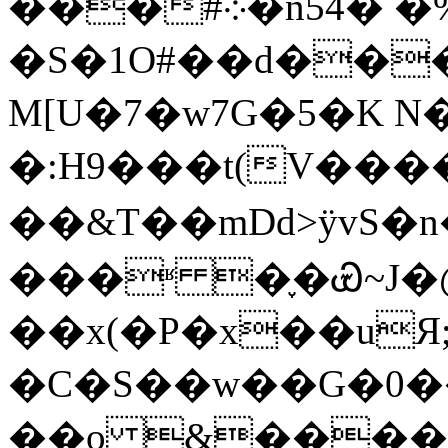
���#܀�n54� �%� {!
�S�1O#��d��
M[U�7�w7G�5�K N�
�:H9���t(V���
��&T��mDd>ӱvS
���ʶ �֪�Ꮿ~J
��x(�P�x��uЯ;
��o &����M�