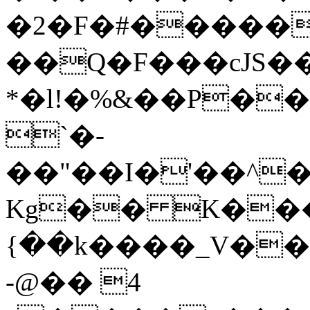
�2�F�#�����
��Q�F���cJS��
*�l!�%&��P��
`�-
��"��I�'��^�+
Kg�� K���
{��k����_V���J
-@�� 4