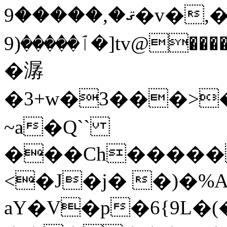
ޤ�,�����9�v�,�+՜6c>�:��f�o����܃�
�ٱ�����(9]tv@�����`��۬Z��Ӄ�w��VV.O�����oux�
�潺
�3+w�3���>
~a�Q``
���Ch�����
<�J�j� �)�%A�x�#
aY�V�p�6{9L�(