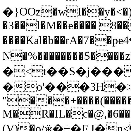
�}OOz�wI��y�<�)
�3��l�M��e���� 8�
����Kal�b��rA�7��peߗ�4�-
N�%��������S����zY
�<t��S�j���t
�o'���3H�>p�
"���+����(����
M�R�IL�c�@,�6��
(V)�o/ӝ�+�F.J�n