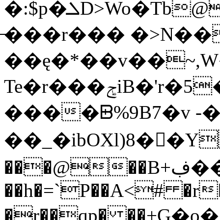
�:$p�ܠD>Wo�Tb@$�����t��Ov
̶���r��� �>N��
��ę�*��v��~,
Te�r���ݮiB�'r�5�I��8`/
����ᗸ%9B7�v -
��_�ibOXl)8��ٍY
���@��B+ڣ��s�S!-
��h�=`P��A<# �r
�r��qp� ��+؜G�o��