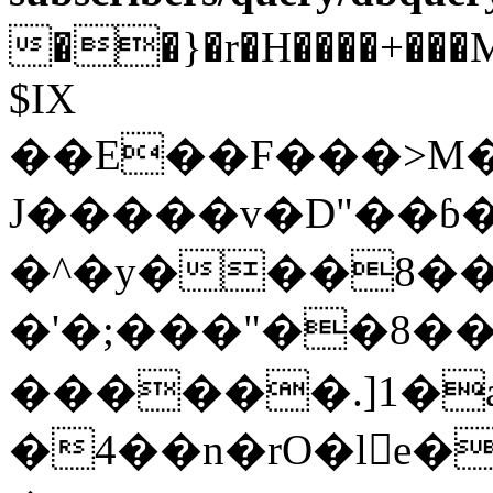
��}�r�H����+���
$IX
��E��F���>M�
J�����v�D"��ɓ
�^�y���8��
�'�;���"��8��
������.]1�a
�4��n�rO�le�