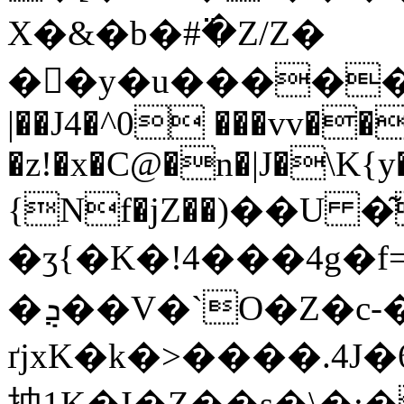
X�&�b�#߳�Z/Z�
��ٓy�u�������]��.نuu�:�1gYv̚��e
|��J4�^0 ���vv�
�z!�x�C@�n�|J�\K{y
{Nf�jZ��)��U �
�ʒ{�K�!4���4g�
�ܯ��V�`O�Z�c-�{��sc�m1 �
ґjxK�k�>����.4
㧆1K�I�Z��s�\�: