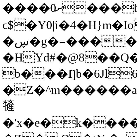
����0ށ���b�S`&�ٹ�c>�����ֿ�a1��<�C�`�j��[
c$�Y0|i�4�H}m�
�ڛ�g�=����e0}
�HYd#�@8��Q
b���Ƞb�6Jl6
�Z�^m������a
㹌
�'x�e�k���