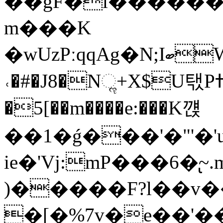
��gF�l������As�j�M�(Ŵ��jS
m���K
�wUzPːqqAg�N;IބW�&`y�F^Ea�$H��if�T��`1�<��+�0"�'���xy�ʧ����Q��O�/0a�:;�����Uk�����9��%���Ai%��C<��Ί�����ߧ�Q֜�r�b�Оl�"���I��f�ȳ��F$�t�bOK�bTσ�R��j�03���x�W�r�Ȗ�p�Q-
˓�#�J8�Nૢ+X$U탟PߚjH3��
�5[��m����e:���K꺥
��1�ǵ���'�"'�
ie�'Vj:mP���6�̢~
)�����F?l��v�
�[�%7v�e��'