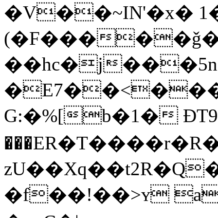
�V��~IN'�x� 1�
(�F�����ǧ�'
��hc�j���5
�E7��<���$
G:�%[b�1� ĐT9�
���ER�T����r�
zU��Xq��t2R�Q
�f��!��>ʏ a