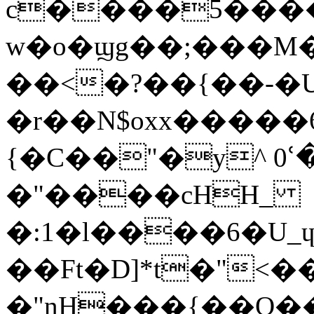
c����5����
w�o�ϣg��;���M
��<�?��{��-�U
�r��N$oxx�����6r��T
{�C��"�y^ 0
�"����cHH_
�:1�l����6�U
��Ft�D]*t�"<�
�"nH���{��O�