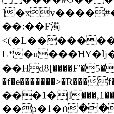
]�xv����#�I
��:��F濁
<(�L������
L*�u���ⲎY�lj�
��Hd8[����F'�5
�f�e�������>�R���
���1�|l���,1
��p�1�ո��