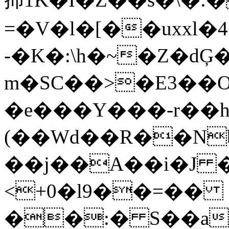
=�V�l�[��uxxl
-�K�:\h�~�Z�d
m�SC��>�E3��
�e���Y���-r��
(��Wԁ��R��Nb
��j��A��i�J �
<+0�l9��=��
��:� S��aȐ