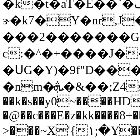
�k�t�aT�E��`�ڱl�k+�z��WD*�^�Z�]����mZ�z�tTU/B�"r%�Kxk�
ɝ�k7�Y�nr,J
���2�������G
c:�^�+����J�
�ՍG�Y)�9f"D���
�nm�ܞ�&��;Z4s���g��j�.�:�C8
��k�s��y0~����HD
�@��c���E�z�kk����
>���~X'{١;�Y��S��:�M�st �B`rx@+1宇