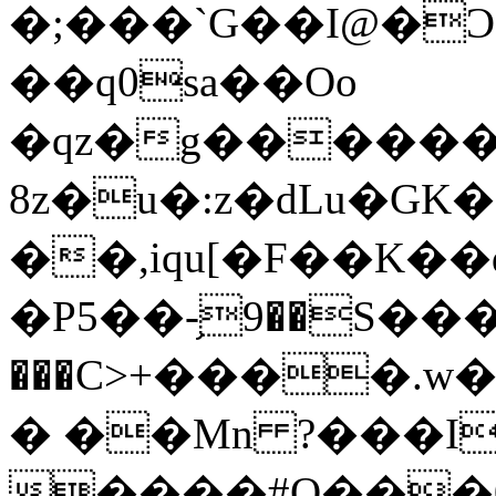
�;���`G��I@�Ͻ
��q0sa��Oo
�qz�g�������P��o
8z�u�:z�dLu�
��,iqu[�F��K��d
�P5��-֥9��S��
���C>+����.w�`X�Z�Hب�3
� ��Mn ?���I
����#O���0^