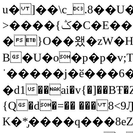
u� ]��\c_.8��U
>����{ݣ�C�E��������¥�4.��2�K@@>�h��6,QJ��.X����\!
�}O��왰�zW�H
B�U�o�p�p�v;
ˈ�����j�ӗ���6
�d1��ai�v{�]��BŦ
{Q�d�=�� ��� 8<
K�*̡����q���8e