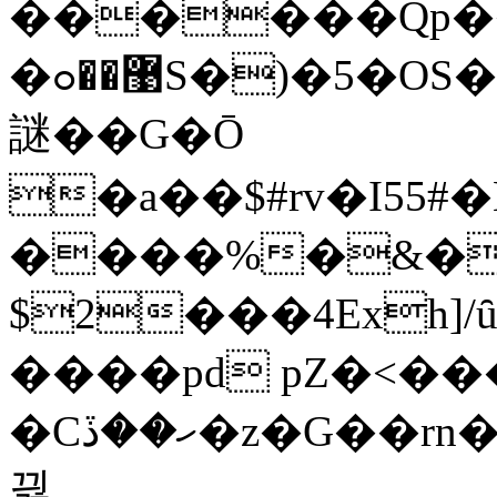
������Qp�
�޹��ߋS�)�5�OS���e�յ:�Q���*t���
謎��G�Ō
�a��$#rv�I55#�
����%�&�g0��Vn����ێ��]
$2���4Exh]
����pd pZ�<�
�Cހ��ڏ�z�G��rn��wT��I�hi�h�s�Q2�xmJ���
끯