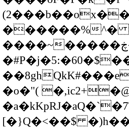
(2���b��ox��
������%^�
����~�����ڿ�Z� J�ylZ�
�#P�j�5:�60�$
��8ghQkK#���e
�o�"( �,ic2+
�a�kKpRJ�aQ�`�7
[�}Q�<��$ �)h��&L׈B��