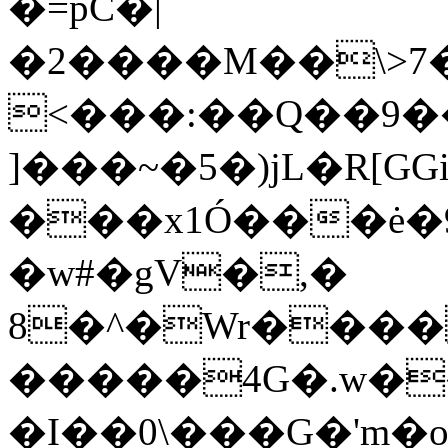
�=pC�|
�2����M��\>7�
<���:��Q��9��
]���~�5�)jL�R[
���x1Ó���ė�
�w#�gV�,�
8�^�Wr����
�����4G�.w�
�I��0\���G�'m�