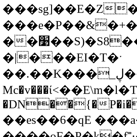
���sg]��E�Z
���e�P��&�+
��׹��S)�S8��e�~$�6d��,D�����HA�(�I��aC9��H�UR�B�1u�B��0]�ќ{��W�&���m1S��6
�|���EI�T�ˑ
��.��K���_ڸ��`gR4FK@�K
Mc�v���ί<��E\m�
�DN��{�P�i�
��es��6�qE ���a
����oF�P�k�f˭