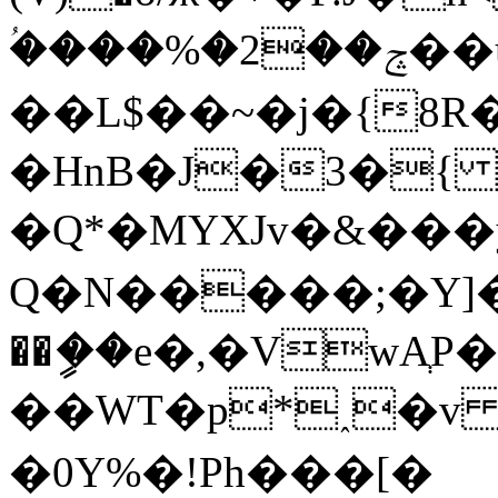
ؙ����%�2��ݘ��uea�뻱���MA
��L$��~�j�{8R
�HnB�J�3�{ 
�Q*�MYXJv�&���
Q�N�����;�Y]�
��ީ��e�,�VwAְ
��WT�p*˰�v ٛ�� |kءϷ{39 ;�
�0Y%�!Ph���[�