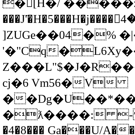
�[H�/ �����
���J͘'�H�5���H�j����ޞ��4�$(�D�)���$�*�Q2��1\��)��Nb�b�
]ZUGe��04�% 
'�"Cq�L6Xy�
Z���L"$�J�R���
cj�6 Vm56�V
��Dg�U��*�
�ƛ����: - ]Ό
�4�8��� Ga���U/A�