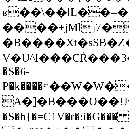
ʁ��\��lL��=
����+jMlj7�
�B����Xt�sSB�Z
V�U^I���CŔ���3�����
�S�6-
P�k����ף��W
A�]�B���O��!Jw
�S�h{�=C1V�r�:i�G��� 