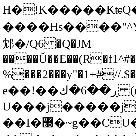
H�!K�����KʨQ
����Hs����"^
邥�/Q6 �Q�JM
����Ǔ��E��(R�f1^#
%���2���y"�1+#
e��!��ڕ��6�ك (n��,��-
U���j�����j
��I�޽�~g��CU���ة���θ��5����~�z�V�:w�q]t�)�CCݕ��[wVUmv�v��2�u��+��AW�i��ޭ���YM��wݵw�Yw��EO��Q���}t�-