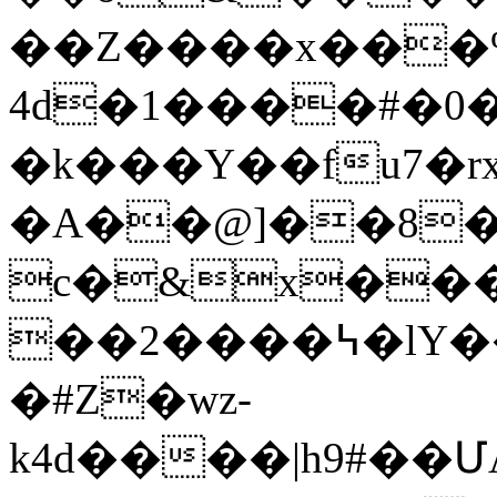
��Z����x���
4d�1����#�0�����*1
�k���Y��fu7�r
�A��@]��8�k
c�&x���
��2����߆�lY����%��P:PS�ol/8�V���i�%�8.Q+C��u���Y�:̧#�p�cu���q[��^gI8�'�$��|
�#Z�wz-
k4d����|h9#��