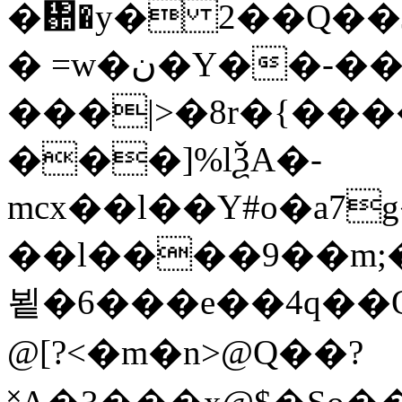
�᎚�y� 2��Q��J
� =w�ن�Y��-��]���3�9#wd�0{��
���|>�8r�{���
���]%lѮA�-
mcx��l��Y#o�a7g��j�l���r�ڂE�� :v�C(
��l����9��m;
뵡�6���e��4q��O
@[?<�m�n>@Q��?