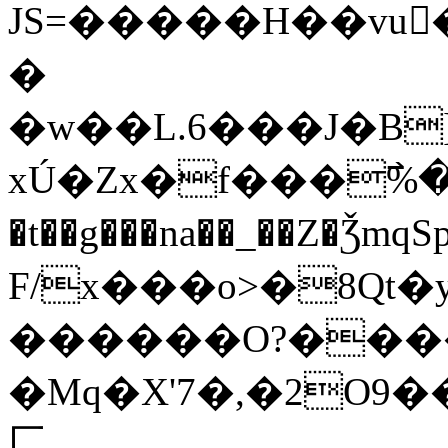
JS=�����H��vu�ٔ��z��
�
�w��L.6���J�B
xÚ�Zx�f���߯%�˟/
�t��g���na��_��Z�ǮmqSp���+e�t`��Y�
F/x���o>�8Qt�
������O?��
�Mq�X'7�,�2O9
⼕