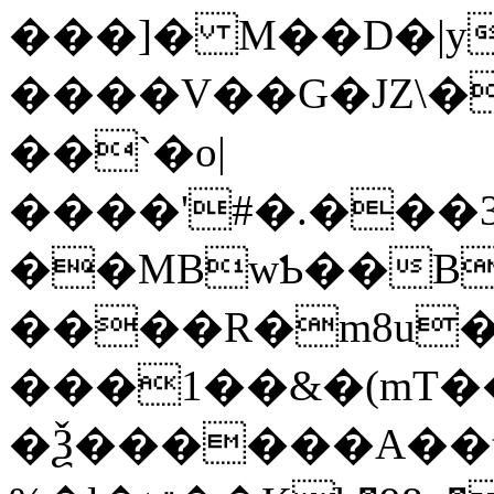
���]� M��D�|y�
����V��G�JZ\�
��`�o|
����'#�.��
��MBwƄ��B
����R�m8u�
���1��&�(mT��.E�٬O]
�Ѯ������A��