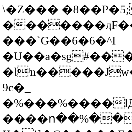
\�Z��� �8��P�5
�������ӆF�
���`G��6�6�^I
�U��a�sg#��
�Ɩˡn�����Jw
9c�_
�%���%����lД
����ո��%��