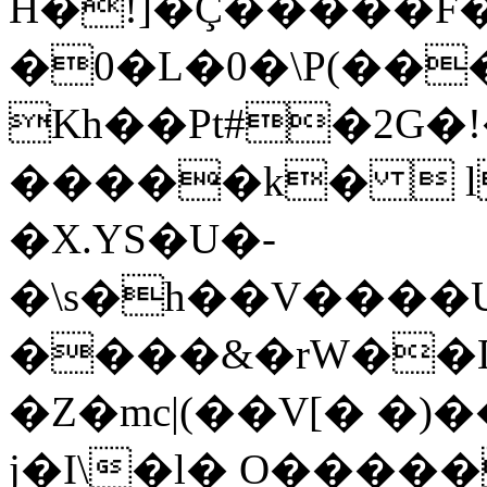
H�!]�Ç�����F�^�י\r�ŵli��b����˾�Ѿ��J��
�0�L�0�\P(��
Kh��Pt#�2G�!�
�����k�  l
�X.YS�U�-
�\s�h��V����U
����&�rW��Ҧ
�Z�mc|(��V[� �)
j�I\�l� O����