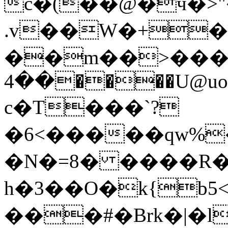
c�(��@�ӵ�>
.v��W�+�
��m��>���l�
��4����U@uo4Rby͂
c�T���`?
�6<�����qw%
�N�=8� ����R�
h�3��O�k{b
���#�Brk�|�l