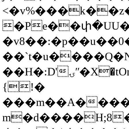
<�v%���k��z�~
�Pe��փ�UU�=�
�v8��:�p��u�
��`t�u����Q�
��H�:D'ۍʺ�X�tОm�}G�6�V���{%
{!�
���m��A����^
m�d����H;8�