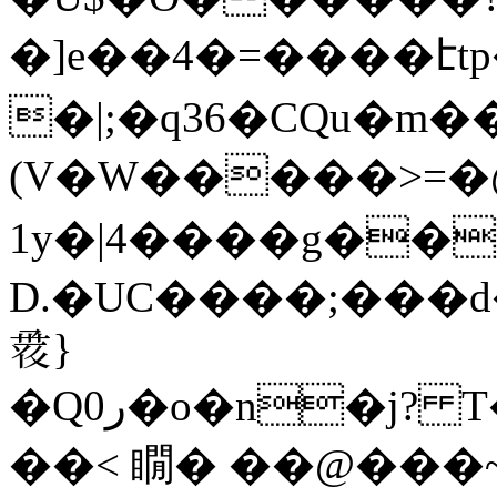
�]e��4�=����էtp�[
�|;�q36�CQu�m�
(V�W�����>=�@
1y�|4����g��
D.�UC����;���d
𘒆}
�Qر0�o�n�j? T�7�������kF�7h�.��M��t��\F@�<��5������n%J�ц��g�rQ�E�T٣���n���������]��P�/
��< 瞯� ��@���~