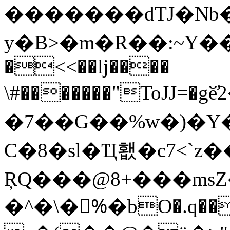
�������dTJ�Nb�P�
y�B>�m�R��:~Y��P����
�<<��ǉ����
\#�������"ToJJ=�
�7��G��%w�)�Y
C�8�sl�Ҵ횂�c7<`z
ŖQ�
��@8+���msΖ
�^�\�%ُ�bO�.q�