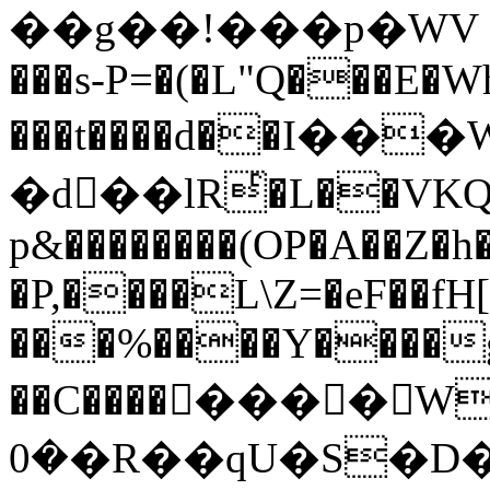
��g��!���p�WV 
���s-P=�(�L"Q���E�W
���t����d��І���
�d�ْ�lRͬ�L��VKQ�h
p&��������(OP�A��Z�h
�P,����L\Z=�eF��f
���%����Y����g`�K�4��w
��C��������W�c�
�0�R��qU�S�D�1�;٣*��