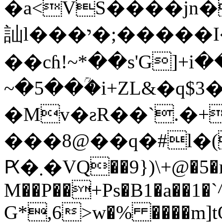
�a<VS����jn�
訕l���י�;�����I�*�= Vc瑑
��cɦ!~*��s'G]+i�
~�5��ؒ�i+ZL&�q$
�Mv�ƨR��`.�+
���8@��q�#l�
Ԗ�܂�VQ��9})\+@�5�n��#�
M��P��+Ps�B1�a��1�`^
G*,6>w�% ����m]tQ