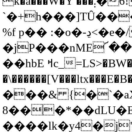
k�a���W�Y ���܄�ݭ �!6
`�+h���]TȖ��
%f p�� :�o�-ڍ<�e�/� ? �ǂow�!|�o��
�jP���nME՜�
��hbE ߞc_=LS>�BW������ �y�-
�\������[V���ltx���E�B�4�
���& {�`�a
8���*��dLU
����lk�y4�j