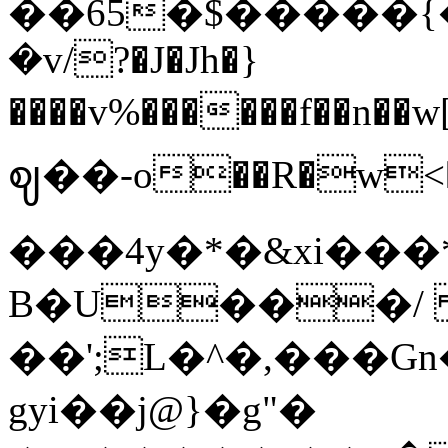
��65�$�����{
�v/?�J�Jh�}
����v%������f��n��w[q��Qz
ဈ��-o��R�w<�# 9
���4y�*�&xi���
B�U���/
��';L�^�,���G
gyi��j@}�g"�