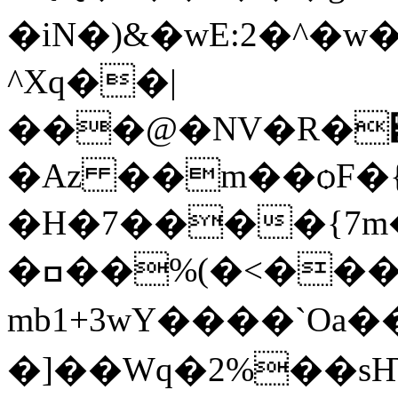
�iN�)&�wE:2�^�w�ڗ�9f>��V (��x
^Xq��|
���@�NV�R�͸�
�Az ��m��ѻF�
�H�7����{7m�
�ߛ��%(�<���QE�L�Iq�@�
mb1+3wY����
�]��Wq�2%��sҤ