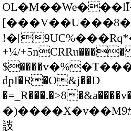
OL�M��We���lĪ���
[���V��U���8
!�[9UC%���Rԛ
+¼/+5nCRRu���� �
$����v�%�T���
dpI�R�O&j��D
�=_R���.�>8�&a����v�g
�)����X�v��M׹&�]�9#�SS�t��:
詜