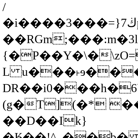
/
�i����ڬ7{=���3pk���f��N��J��K�%�{vyGA�`4&2ב2RJ���Mp͹d4�c�ԣ��L�J�U5�5�>�|
��RGm;���:m�3l
{�P��Y�\�\zO
L u���˫ɘ��
DR��i0���h�6
(g�T](�* �
��D��Ik}
�Ӄ��!^_��b�