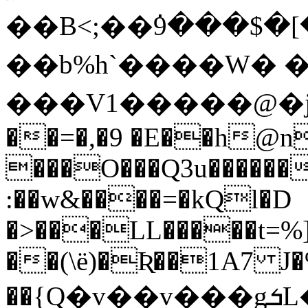
��B<;��߭9���$�[
��b%h`����W� �
���V1�����@�
��=�,�9 �E��h@n�
���O���Q3u������
:��w&����=�kQl�D
�>���LL�����t=%]
��(\ë)�Ʀ��1A7 J�%
��{Q�v��v���gܭL�R � /���s-Y弹