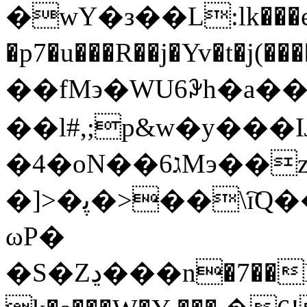
�wY�з��L:lk���e
�p7�u���R��j�Yv�
��fM϶�WU6ꆡh�a�
��l#,;p&w�y���Ĳ
�4�oN��ג6Mэ��z�jYܿS�k�7��ފ)`���=�����
�]>�ﭘ�>��\ɪ҇Q��C�0r�ձ�/
ωP�
�S�Zڍ���n�7��EG8u�:���s���`��Ȩ��