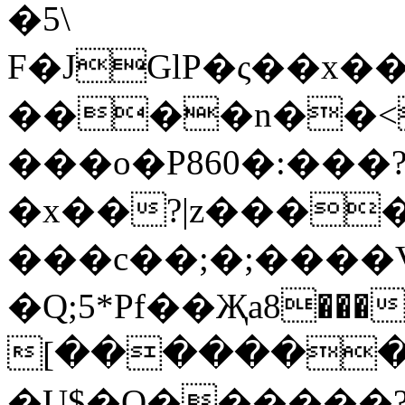
�5\
F�JGlP�ς��x�
����n��<
���o�P860�:���
�x��?|z����
���c��;�;����V"
�Q;5*Pf��Җa8���v
[��������
�U$�O������?