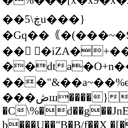
��5\ڿu ���}
�Gq��｟�(���~�S�
�� �iZA�+
��dta�O+n
���"&��a~��%e_�T�ޡ��@W���
���ڞш����}\��S���_���
�C\%�d��g��JnE
b��̪�U��"B�B/f��X 