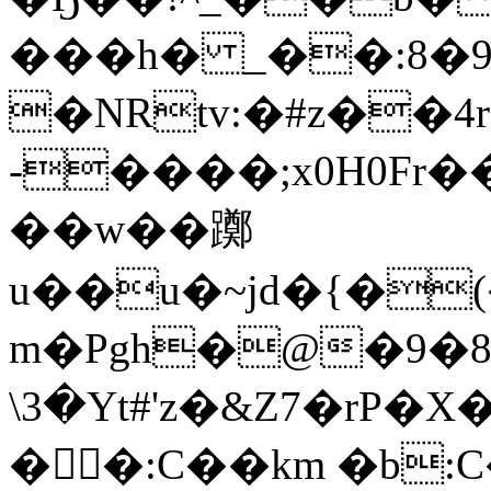
���h� _��:8�
�NRtv:�#z��4
-����;x0H0Fr�
��w��躑
u��u�~jd�{�
m�Pgh�@�9�8׽>0���p��C�� 
\3�Yt#'z�&Z7�rP�
��:C��km �b: