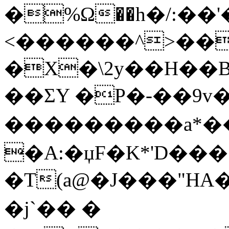
�%Ω��h�/:��'��ٵ��Sni��`jhS�g�ӵ�}Y�u��ftN��T"����t���vێ�$�
<������^>��L
�X�\2y��H��
��ΣY �P�-��9v�
���������a*�
�A:�џF�K*'D���
�T(a@�J���"HA�
�j`�� �