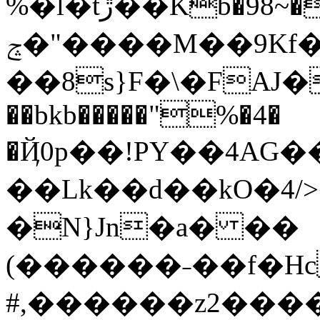
%�l�tڙ��Kb�98~�uP���y��3{`��{s۲��9YgK0�|B�U$���&eC��%�
ݘ�"����M��9Kf������%$��|
��8s}F�\�FAJ��mt�;P�X���S$Q�ޒ
��bkb�����"%�4�
�Ҋ0p��!PY��4AG�
��Lk��d��kO�4/
�N}Jn�a� ��
(������˗��f�H
#,������z2������ݞN�g%���ͳ���