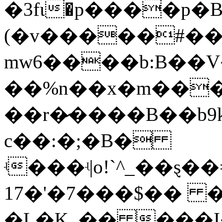
�3fι�p����p�B�j׶�Yz~�kxc[�|d�k
(�v�����#��
mw6����b:B�
��%n��x�m���ۅ�
��r�̷����B��b9
c��:�;�B�
ʵ���ʵ|o!`^_��ȿ
17�'�7���$�� �
�L�K_�� ���I