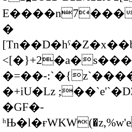
E����n7���
�
[Tn��D�hˁ�Z�x�
<[�}+2�a�s��
�=��-:`�{z`��
�+iU�Lz ;��`e'`
�GF�-
ʰЊ�l�ғWKW(�z,