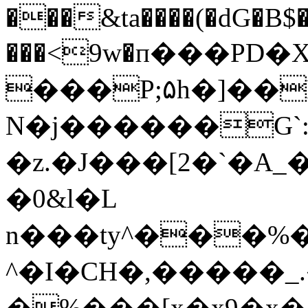
���&ta����(�dG�B$�
���<9w�п���PD�
���P;۵h�]��
N�j������G`:
�z.�J���[2�`�
�0&l�L
n���ty^���%�
^�I�CH�,�����_
�%���[x�x9�x�Ԡ�X_B�t�