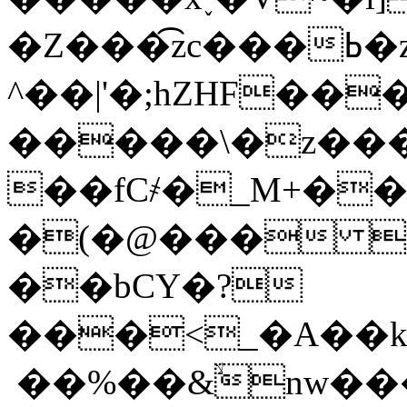
�Z���͡zc���ߕ�z�r��?
^��|'�;hZHF��
�����\�z���
��fC҂�_M+��
�(�@��� r
��bCY�?
���<_�A��k
��%��&ۙnw���