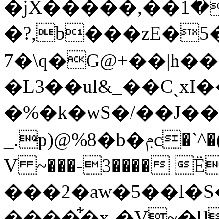
�jX�����,��ڰ��1��,�l��H��֤��[�Z�4��k���?
�?,b���zE�5
7�\q�G@+��|h�
�L3��ul&_��Cˏx
�%�k�wS�/��J��
_.p)@%8�b�ݦc�`^�(�|�Ԁ�_�Kqka�9��^1*-
V ~���-3���� Ё�˃ك�٬#mzLr
���2�aw�5��l�S
����͋�x˯�V~�l]