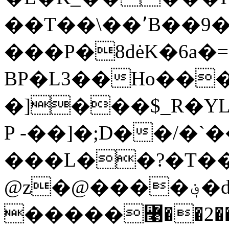
��T��\��՚B��9
���P�8dėK�6a�
BP�L3��Ho���
�]���$_R�YL����x�S��
P -��]�;D��/�`
���L��?�T�
@z�@����؋�ʣ�S�7�(��vUۅ�
�����꟩��2��"