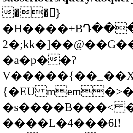
��}ْ
�H����+BԴ���d
2�;kk�]��@��G�
�a�p��?
V�����{��_��X��tx�j�
{�EU mem�>
�s����B���< �
����L�4���6l!